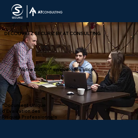
DECOUVREZ SECURIZ BY AT CONSULTING
Votre DUERP* en quelques clics
*Document Unique
d’Evaluation des
Risques Professionnels