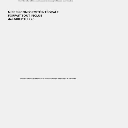
Pour faire de la santé et sécurité au travail une des priorités dans les entreprises.
MISE EN CONFORMITÉ INTÉGRALE
FORFAIT TOUT INCLUS
dès 500 €* HT / an
Un expert Santé et Sécurité au travail vous accompagne dans la mise en confirmité