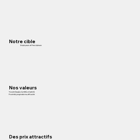
Notre cible
Employeurs et Prescripteurs
Nos valeurs
Travail d'équipe, humilité, simplicité
Proximité, pragmatisme, efficacité
Des prix attractifs