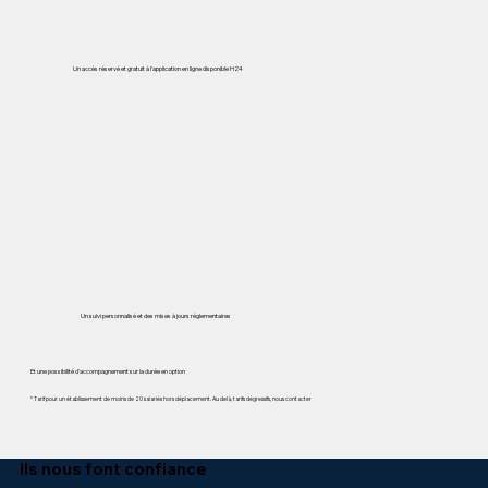
Un accès réservé et gratuit à l'application en ligne disponible H24
Un suivi personnalisé et des mises à jours réglementaires
Et une possibilité d'accompagnement sur la durée en option
* Tarif pour un établissement de moins de 20 salariés hors déplacement. Au delà, tarifs dégressifs, nous contacter
Ils nous font confiance