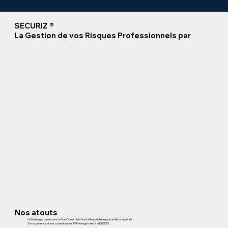
SECURIZ ®
La Gestion de vos Risques Professionnels par
Nos atouts
Notre équipe basée dans le Sud-Ouest de la FranceTravail d'équipe, humilité, simplicité
Son expérience et ses compétences IPRP enregistrées à la DREETS.